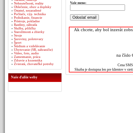
Vaše meno:
»
Nehnuteľnosti, reality
»
Oblečenie, obuv a doplnky
»
Ostatné, nezaradené
»
Počítače, výp. technika
»
Podnikanie, financie
»
Prístroje, pokladne
»
Rastliny, záhrada
»
Služby, pôžičky
Ak chcete, aby bol inzerát zob
»
Starožitnosti a zbierky
»
Stroje
»
Suroviny, polotovary
»
Šport
»
Štúdium a vzdelávanie
»
Ubytovanie (SR, zahraničie)
»
Video, foto, audio
na číslo 
»
Zamestnanie, práca
»
Zdravie a kozemtika
»
Zvieratá, chovateľké potreby
Cena SMS s
Sluzba je dostupna len pre klientov v sie
Naše ďalšie weby