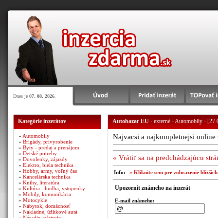
Dnes je
07. 08. 2026
.
Kategórie inzerátov
Autobazar EU
- externé - Automobily - [27
»
Automobily
Najvacsi a najkompletnejsi onlin
»
Brigády, privyrobenie
»
Byty - predaj a prenájom
»
Detské potreby
« Vrátiť sa na predchádzajúcu str
»
Dovolenky, zájazdy
»
Elektro, biela technika
»
Hobby, army, voľný čas
Info:
» Kliknite sem pre zobrazenie bližšíc
»
Kancelárska technika
»
Knihy, literatúra
Upozornit známeho na inzerát
»
Kultúra - hudba, vstupenky
»
Mobily, komunikácia
»
Motocykle
E-mail známeho:
»
Nábytok, domácnosť
»
Nákladné, úžitkové autá
»
Náradie, nástroje