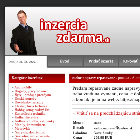
Dnes je
08. 08. 2026
.
Kategórie inzerátov
zadne napravy repasovane
- ponuka - Auto
»
Automobily
Predam repasovane zadne napravy 
»
Brigády, privyrobenie
treba vratit na vymenu, cena je 
»
Byty - predaj a prenájom
»
Detské potreby
a kontakt je tu na webe: https://
»
Dovolenky, zájazdy
»
Elektro, biela technika
»
Hobby, army, voľný čas
« Vrátiť sa na predchádzajúcu str
»
Kancelárska technika
»
Knihy, literatúra
»
Kultúra - hudba, vstupenky
Meno:
stano
»
Mobily, komunikácia
E-mail:
zadne.napravy
pobox.sk
»
Motocykle
»
Nábytok, domácnosť
Lokalita:
Nove Zamky
»
Nákladné, úžitkové autá
Cena:
209.98 EUR
»
Náradie, nástroje