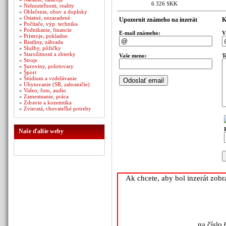
6 326 SKK
»
Nehnuteľnosti, reality
»
Oblečenie, obuv a doplnky
»
Ostatné, nezaradené
Upozornit známeho na inzerát
K
»
Počítače, výp. technika
»
Podnikanie, financie
E-mail známeho:
V
»
Prístroje, pokladne
»
Rastliny, záhrada
»
Služby, pôžičky
»
Starožitnosti a zbierky
Vaše meno:
T
»
Stroje
»
Suroviny, polotovary
»
Šport
»
Štúdium a vzdelávanie
»
Ubytovanie (SR, zahraničie)
»
Video, foto, audio
»
Zamestnanie, práca
»
Zdravie a kozemtika
»
Zvieratá, chovateľké potreby
Naše ďalšie weby
Ak chcete, aby bol inzerát zob
na číslo 